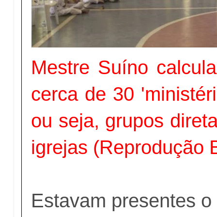
Mestre Suíno calcula
cerca de 30 'ministér
ou seja, grupos diret
igrejas (Reprodução 
Estavam presentes o 