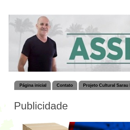
Página inicial
Contato
Projeto Cultural Sarau 
Publicidade