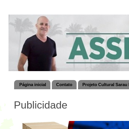
Página inicial
Contato
Projeto Cultural Sarau 
Publicidade