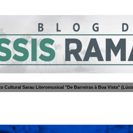
to Cultural Sarau Literomusical "De Barreiras à Boa Vista" (Lúcia