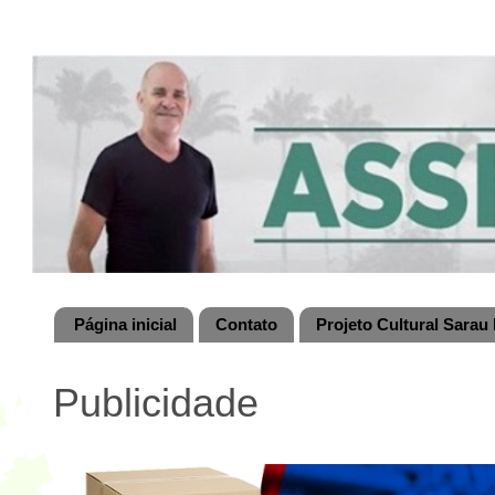
Página inicial
Contato
Projeto Cultural Sarau 
Publicidade