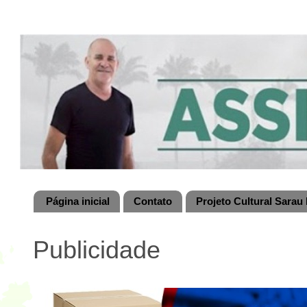
Página inicial
Contato
Projeto Cultural Sarau 
Publicidade