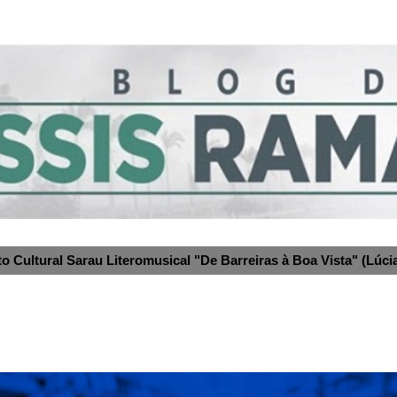
to Cultural Sarau Literomusical "De Barreiras à Boa Vista" (Lúcia