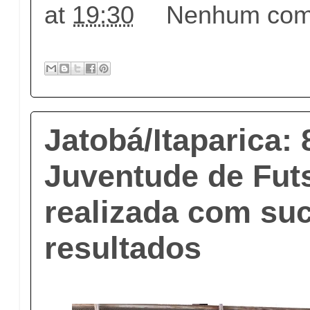
at
19:30
Nenhum come
Jatobá/Itaparica:
Juventude de Futs
realizada com suc
resultados