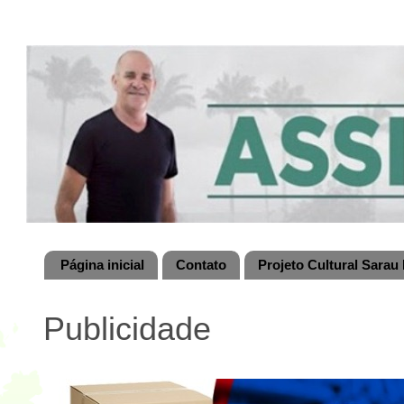
Página inicial
Contato
Projeto Cultural Sarau 
Publicidade