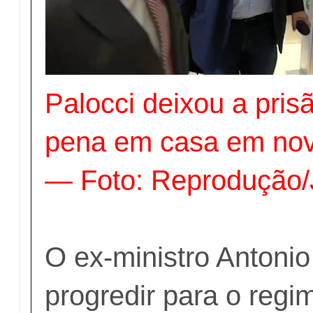
Palocci deixou a pris
pena em casa em no
— Foto: Reprodução
O ex-ministro Antonio
progredir para o regi