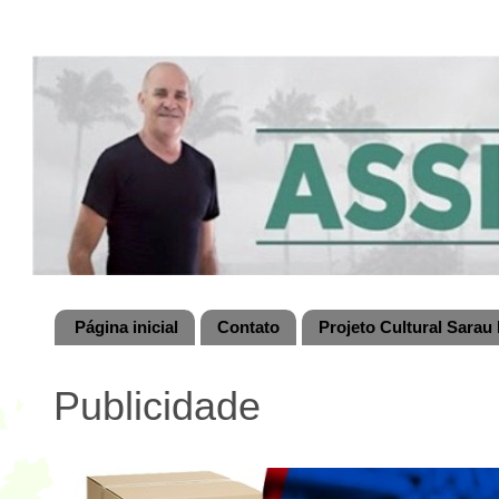
Página inicial
Contato
Projeto Cultural Sarau 
Publicidade