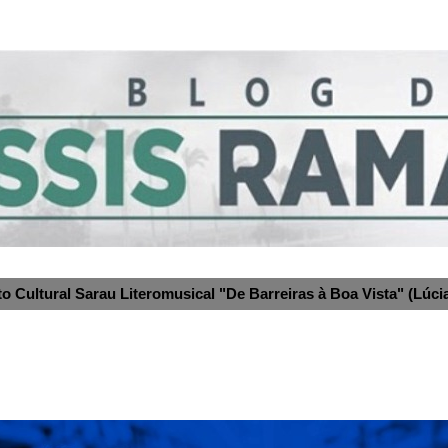
to Cultural Sarau Literomusical "De Barreiras à Boa Vista" (Lúcia