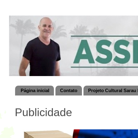
Página inicial
Contato
Projeto Cultural Sarau 
Publicidade