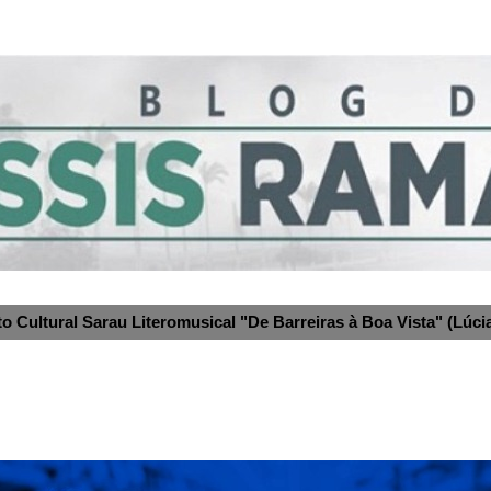
to Cultural Sarau Literomusical "De Barreiras à Boa Vista" (Lúcia