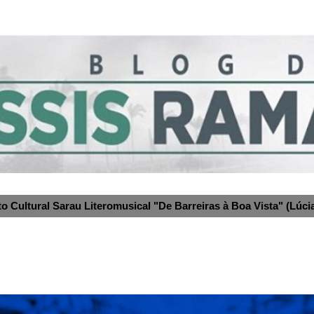
to Cultural Sarau Literomusical "De Barreiras à Boa Vista" (Lúcia