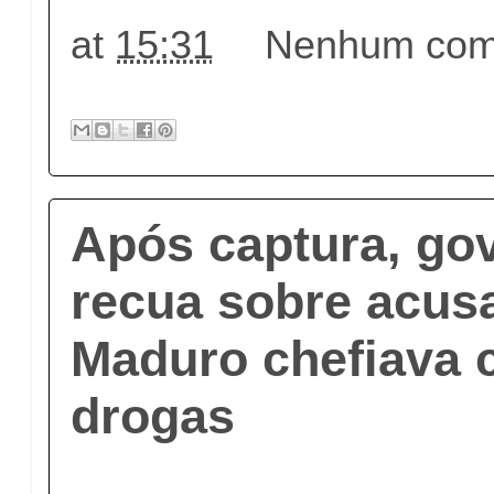
at
15:31
Nenhum come
Após captura, go
recua sobre acus
Maduro chefiava c
drogas