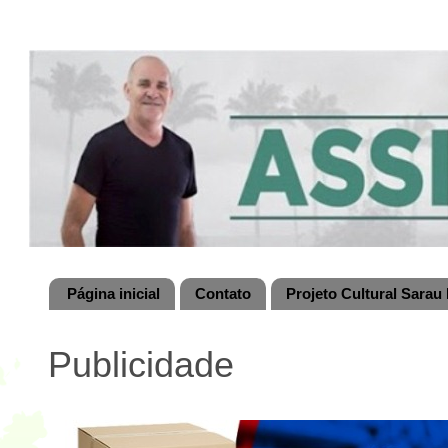
Página inicial
Contato
Projeto Cultural Sarau 
Publicidade