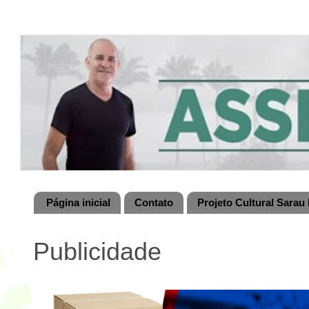
Página inicial
Contato
Projeto Cultural Sarau 
Publicidade