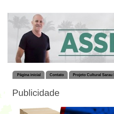
Página inicial
Contato
Projeto Cultural Sarau 
Publicidade