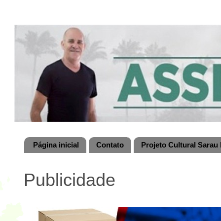
Página inicial
Contato
Projeto Cultural Sarau 
Publicidade