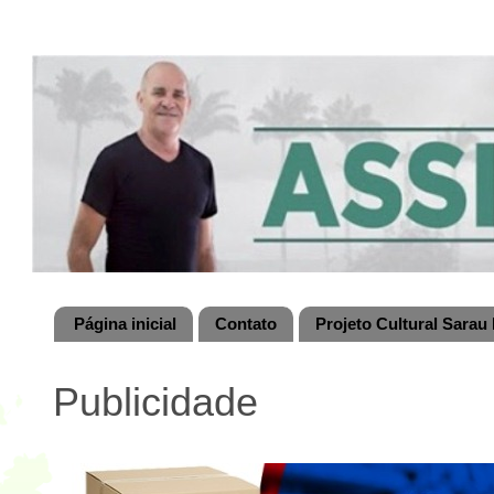
Página inicial
Contato
Projeto Cultural Sarau 
Publicidade