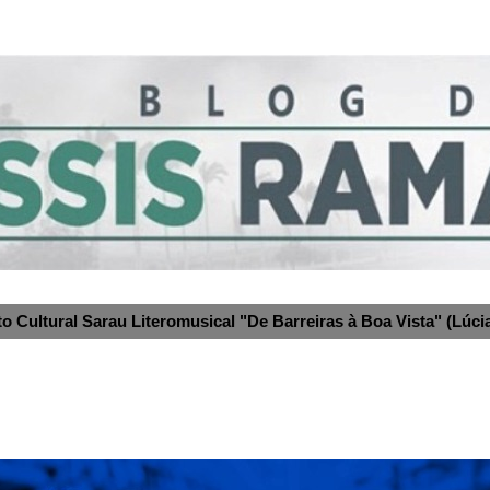
to Cultural Sarau Literomusical "De Barreiras à Boa Vista" (Lúcia