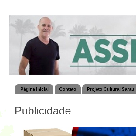
Página inicial
Contato
Projeto Cultural Sarau 
Publicidade