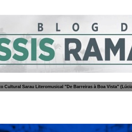
to Cultural Sarau Literomusical "De Barreiras à Boa Vista" (Lúcia