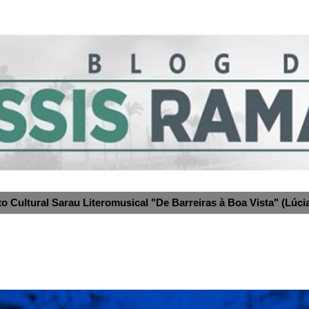
to Cultural Sarau Literomusical "De Barreiras à Boa Vista" (Lúcia