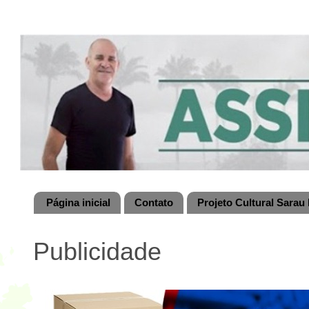
Página inicial
Contato
Projeto Cultural Sarau 
Publicidade