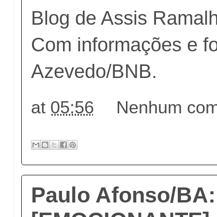
Blog de Assis Ramal
Com informações e f
Azevedo/BNB.
at
05:56
Nenhum come
Paulo Afonso/BA: