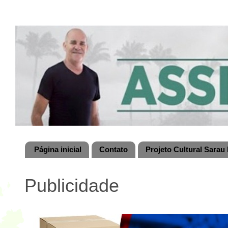
Página inicial
Contato
Projeto Cultural Sarau 
Publicidade