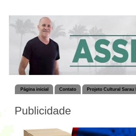
Página inicial
Contato
Projeto Cultural Sarau 
Publicidade