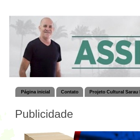
Página inicial
Contato
Projeto Cultural Sarau 
Publicidade