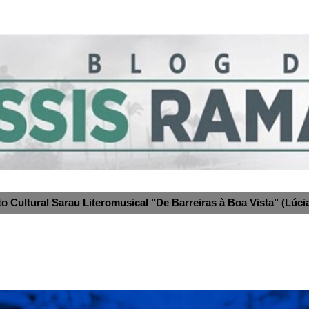
to Cultural Sarau Literomusical "De Barreiras à Boa Vista" (Lúcia