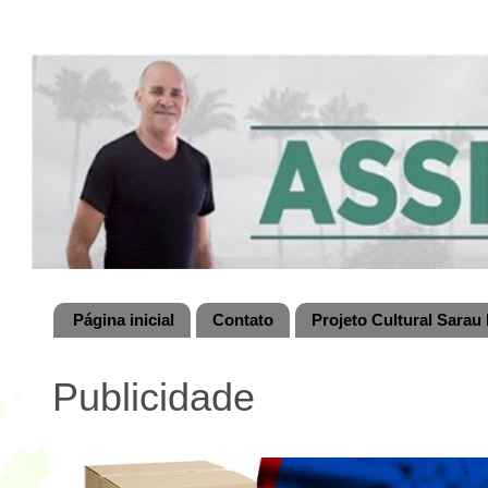
Página inicial
Contato
Projeto Cultural Sarau 
Publicidade