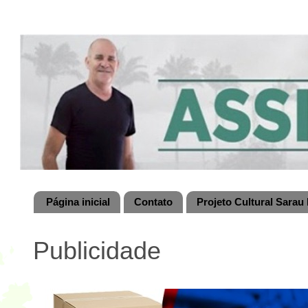
Página inicial
Contato
Projeto Cultural Sarau 
Publicidade