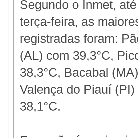
Segundo o Inmet, até
terça-feira, as maior
registradas foram: P
(AL) com 39,3°C, Pic
38,3°C, Bacabal (MA
Valença do Piauí (PI
38,1°C.