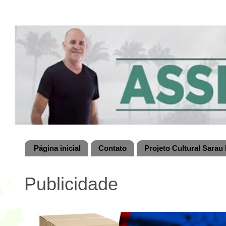
Página inicial
Contato
Projeto Cultural Sarau 
Publicidade