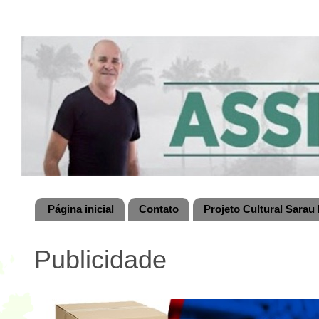
Página inicial
Contato
Projeto Cultural Sarau 
Publicidade