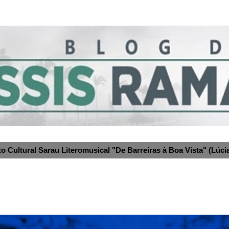
to Cultural Sarau Literomusical "De Barreiras à Boa Vista" (Lúcia