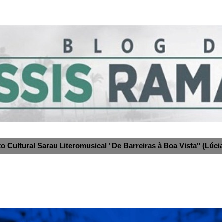
to Cultural Sarau Literomusical "De Barreiras à Boa Vista" (Lúcia