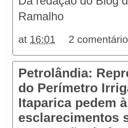
Da redação do Blog d
Ramalho
at
16:01
2 comentári
Petrolândia: Rep
do Perímetro Irri
Itaparica pedem 
esclarecimentos 