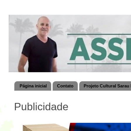
Página inicial
Contato
Projeto Cultural Sarau 
Publicidade