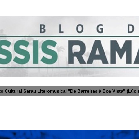
to Cultural Sarau Literomusical "De Barreiras à Boa Vista" (Lúcia