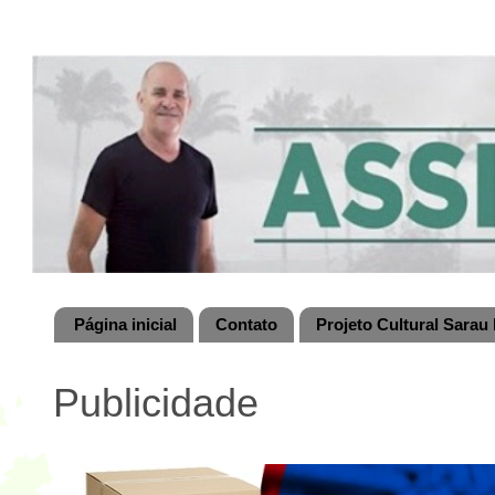
Página inicial
Contato
Projeto Cultural Sarau 
Publicidade