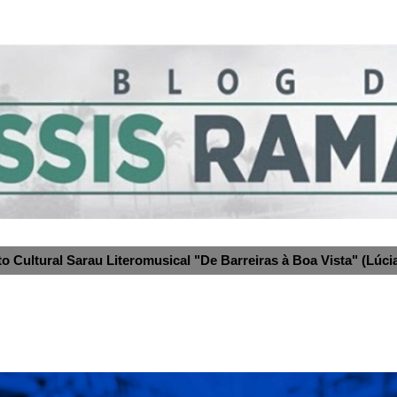
to Cultural Sarau Literomusical "De Barreiras à Boa Vista" (Lúcia