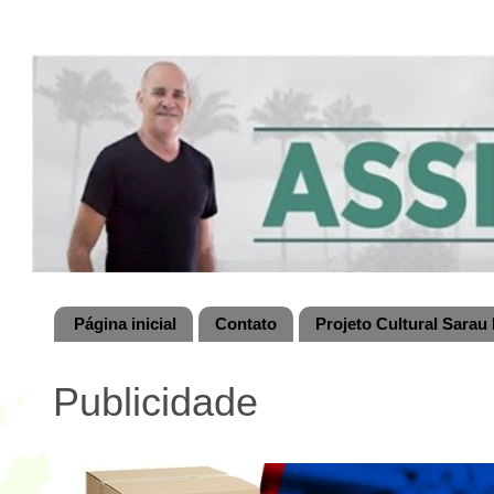
Página inicial
Contato
Projeto Cultural Sarau 
Publicidade