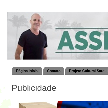
Página inicial
Contato
Projeto Cultural Sarau 
Publicidade