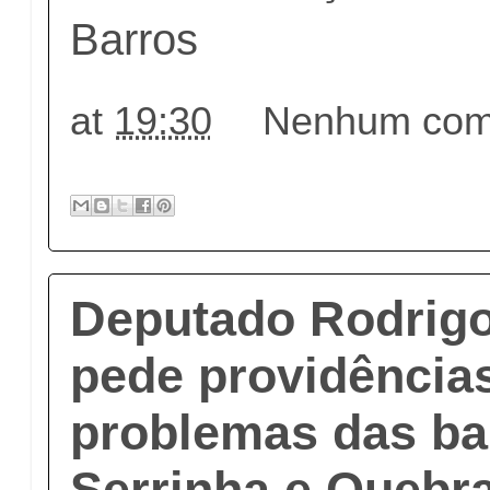
Barros
at
19:30
Nenhum come
Deputado Rodrig
pede providência
problemas das ba
Serrinha e Quebr