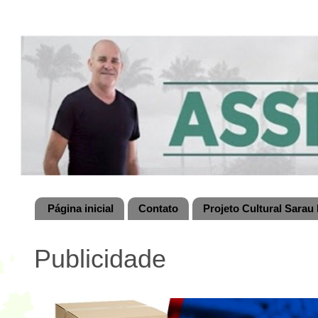
Página inicial
Contato
Projeto Cultural Sarau 
Publicidade