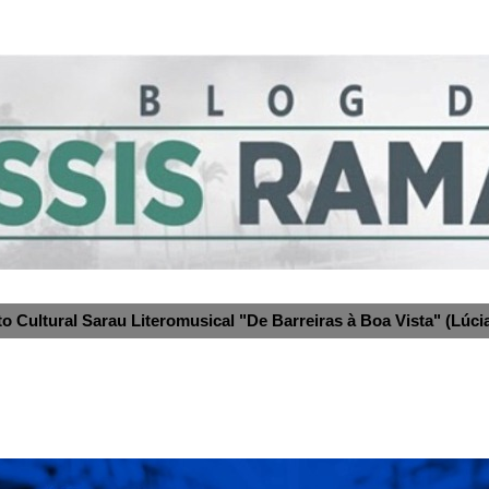
to Cultural Sarau Literomusical "De Barreiras à Boa Vista" (Lúcia