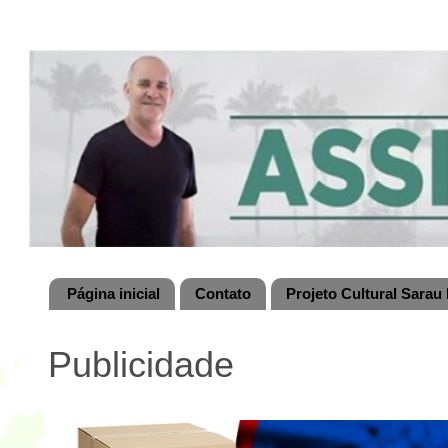
Página inicial
Contato
Projeto Cultural Sarau 
Publicidade