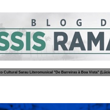
to Cultural Sarau Literomusical "De Barreiras à Boa Vista" (Lúcia