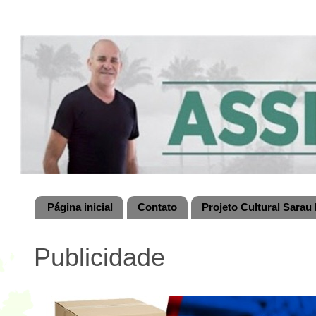
Página inicial
Contato
Projeto Cultural Sarau 
Publicidade