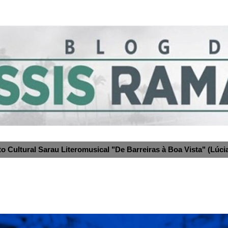
to Cultural Sarau Literomusical "De Barreiras à Boa Vista" (Lúcia