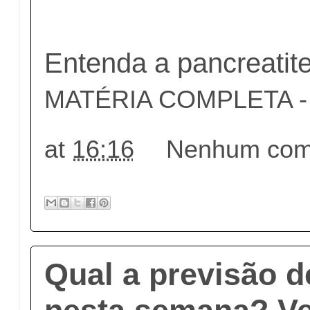
Entenda a pancreatit
MATÉRIA COMPLETA - c
at
16:16
Nenhum come
Qual a previsão 