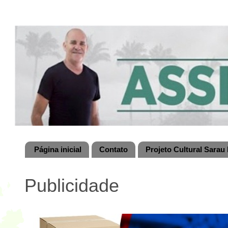
Página inicial
Contato
Projeto Cultural Sarau 
Publicidade