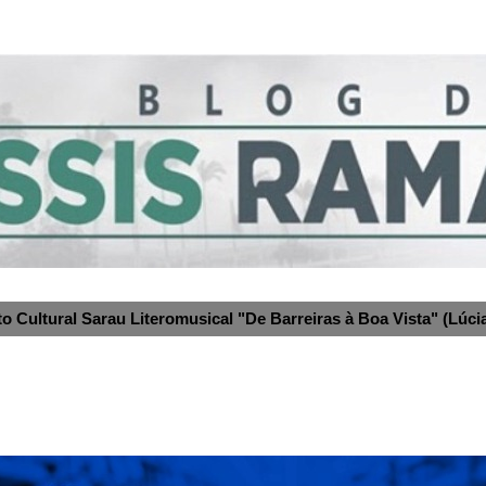
to Cultural Sarau Literomusical "De Barreiras à Boa Vista" (Lúcia