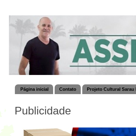
Página inicial
Contato
Projeto Cultural Sarau 
Publicidade