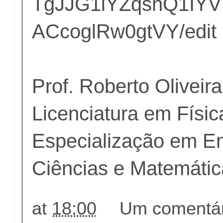
TgJJG1iYZqshQ1IY
ACcoglRw0gtVY/edit
Prof. Roberto Oliveira
Licenciatura em Fís
Especialização em E
Ciências e Matemát
at
18:00
Um comentár