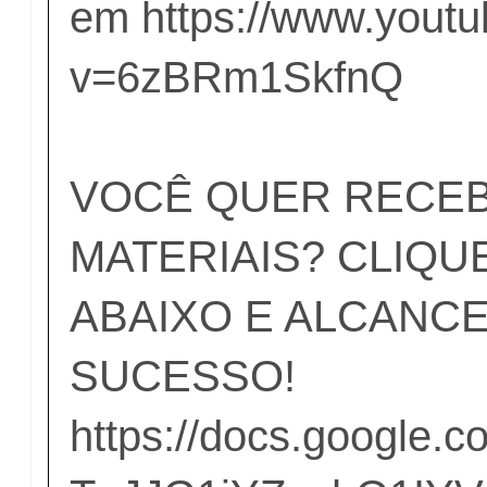
em
https://www.yout
v=6zBRm1SkfnQ
VOCÊ QUER RECEB
MATERIAIS? CLIQU
ABAIXO E ALCANCE
SUCESSO!
https://docs.google.