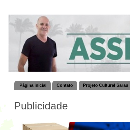
Página inicial
Contato
Projeto Cultural Sarau 
Publicidade