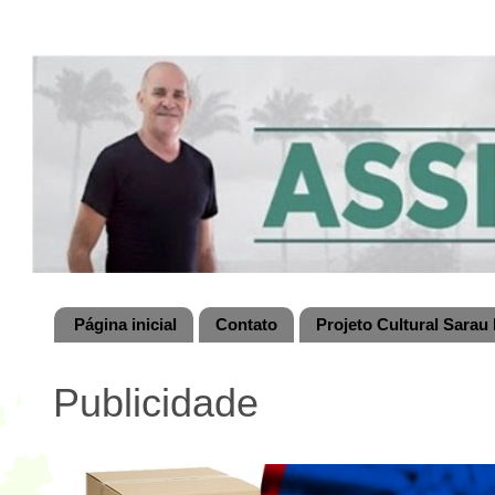
Página inicial
Contato
Projeto Cultural Sarau 
Publicidade