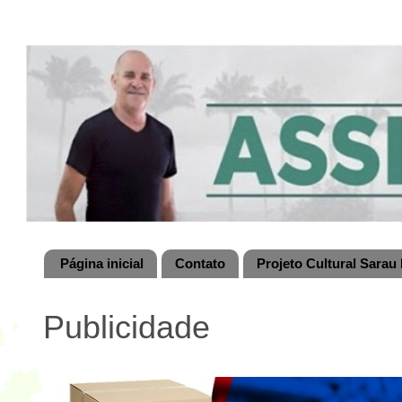
Página inicial
Contato
Projeto Cultural Sarau 
Publicidade